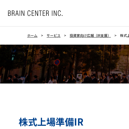
ホーム
>
サービス
>
投資家向け広報（IR支援）
>
株式
株式上場準備IR