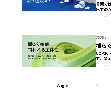
言葉で
出すの
2026.7.6
揺ら
COP3
す、開
Angle