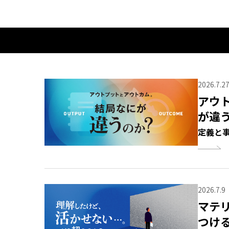
2026.7.2
アウ
が違
定義と
2026.7.9
マテ
つけ