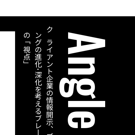
」
ク
ラ
イ
ア
ン
ト
企
業
の
情
報
開
示
、
ブ
ラ
ン
デ
ィ
ン
グ
の
進
化
･
深
化
を
考
え
る
ブ
レ
ー
ン
セ
ン
タ
ー
の
「
視
点
Angle