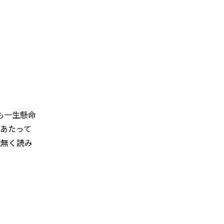
も一生懸命
あたって
識無く読み
る