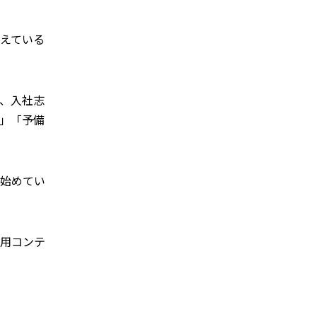
伝えている
、入社志
」「予備
を始めてい
採用コンテ