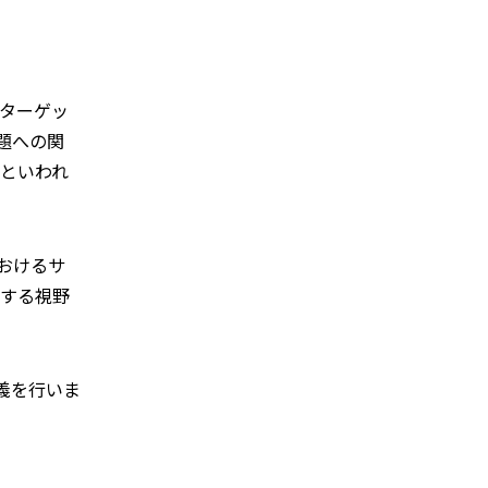
ターゲッ
題への関
といわれ
におけるサ
関する視野
義を行いま