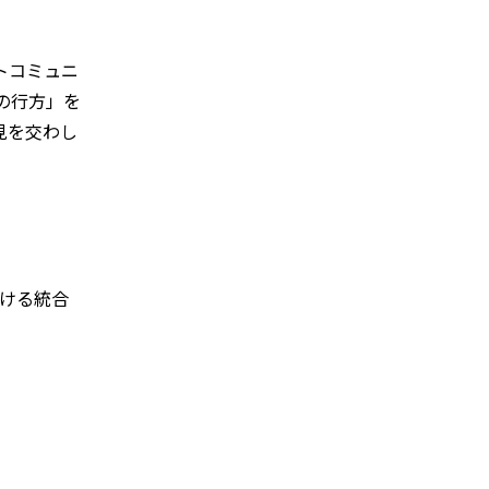
ル
トコミュニ
の行方」を
見を交わし
ける統合